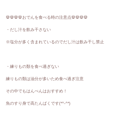
💀💀💀💀
おでんを食べる時の注意点
💀💀💀💀
・だし汁を飲み干さない
※塩分が多く含まれているのでだし汁は飲み干し禁止
・練りもの類を食べ過ぎない
練りもの類は油分が多いため食べ過ぎ注意
その中でもはんぺんはおすすめ！
魚のすり身で高たんぱくです(*^-^*)