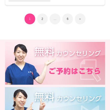
1
2
…
6
＞