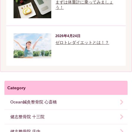
まずは体重計に乗ってみましょ
う！
2026年4月24日
ゼロトレダイエットとは！？
Category
Ocean鍼灸整骨院 心斎橋
健志整骨院 十三院
健志整骨院 庄内