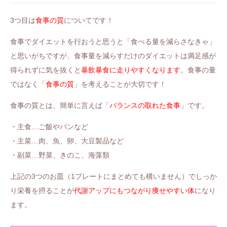
3つ目は
食事の質
についてです！
食事でダイエットを行おうと思うと「食べる量を減らさなきゃ」
と思いがちですが、食事量を減らすだけのダイエットは満足感が
得られずに気を抜くと
暴飲暴食に走りやすくなります
。食事の量
ではなく「
食事の質
」を考えることが大切です！
食事の質とは、簡単に言えば「
バランスの取れた食事
」です。
・主食…ご飯やパンなど
・主菜…肉、魚、卵、大豆製品など
・副菜…野菜、きのこ、海藻類
上記の3つのお皿（1プレートにまとめても構いません）でしっか
り栄養を摂ることが
代謝アップにもつながり痩せやすい体
になり
ます。