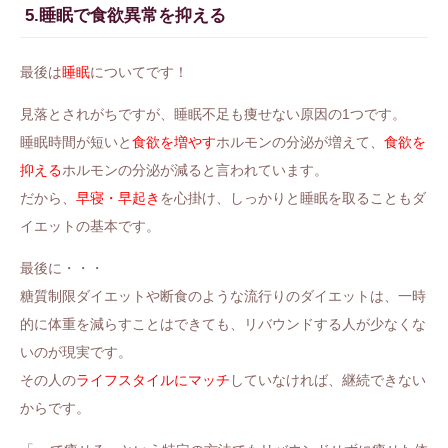
5.睡眠で食欲異常を抑える
最後は
睡眠
についてです！
見落とされがちですが、睡眠不足も痩せない原因の1つです。
睡眠時間が短いと
食欲を増やす
ホルモンの分泌が増えて、
食欲を
抑える
ホルモンの分泌が減ると言われています。
だから、
早寝・早起き
を心掛け、しっかりと睡眠を取ることもダ
イエットの基本です。
最後に・・・
糖質制限ダイエットや断食のような流行りのダイエットは、一時
的に体重を減らすことはできても、リバウンドする人が少なくな
いのが現実です。
その人の
ライフスタイルにマッチ
していなければ、継続できない
からです。