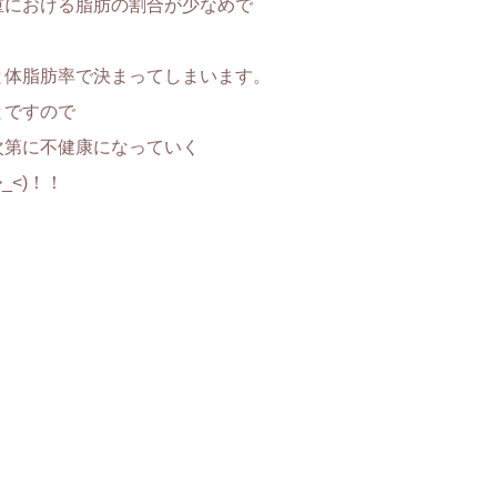
重における脂肪の割合が少なめで
と体脂肪率で決まってしまいます。
とですので
次第に不健康になっていく
<)！！